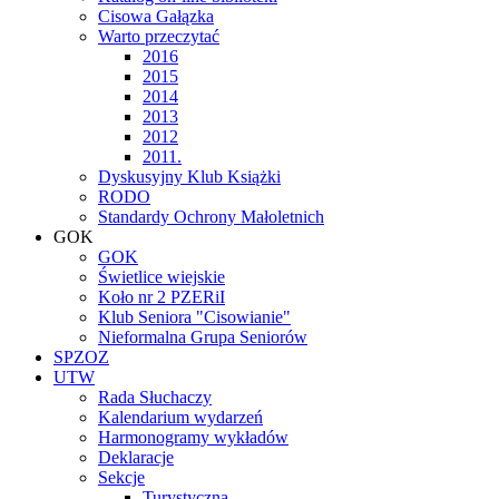
Cisowa Gałązka
Warto przeczytać
2016
2015
2014
2013
2012
2011.
Dyskusyjny Klub Książki
RODO
Standardy Ochrony Małoletnich
GOK
GOK
Świetlice wiejskie
Koło nr 2 PZERiI
Klub Seniora "Cisowianie"
Nieformalna Grupa Seniorów
SPZOZ
UTW
Rada Słuchaczy
Kalendarium wydarzeń
Harmonogramy wykładów
Deklaracje
Sekcje
Turystyczna