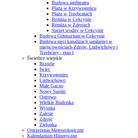
Budowa amfiteatru
Plaża w Krzywogońcu
Plaża w Trzebcinach
Remiza w Cekcynie
Remiza w Zdrojach
Sprzęt wodny w Cekcynie
Budowa Gimnazjum w Cekcynie
Budowa sieci kanalizacji sanitarnej w
miejscowościach Zdroje, Ludwichowo i
Trzebciny - etap I
Świetlice wiejskie
Brzozie
Iwiec
Krzywogoniec
Ludwichowo
Małe Gacno
Nowy Sumin
Ostrowo
Wielkie Budziska
Wysoka
Zalesie
Zdroje
Zielonka
Ostrzeżenia Meteorologiczne
Kalendarium Historyczne