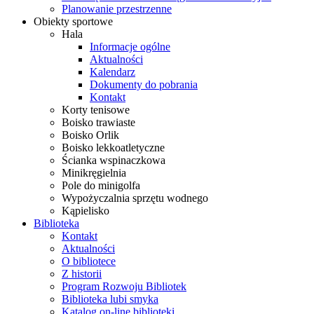
Planowanie przestrzenne
Obiekty sportowe
Hala
Informacje ogólne
Aktualności
Kalendarz
Dokumenty do pobrania
Kontakt
Korty tenisowe
Boisko trawiaste
Boisko Orlik
Boisko lekkoatletyczne
Ścianka wspinaczkowa
Minikręgielnia
Pole do minigolfa
Wypożyczalnia sprzętu wodnego
Kąpielisko
Biblioteka
Kontakt
Aktualności
O bibliotece
Z historii
Program Rozwoju Bibliotek
Biblioteka lubi smyka
Katalog on-line biblioteki