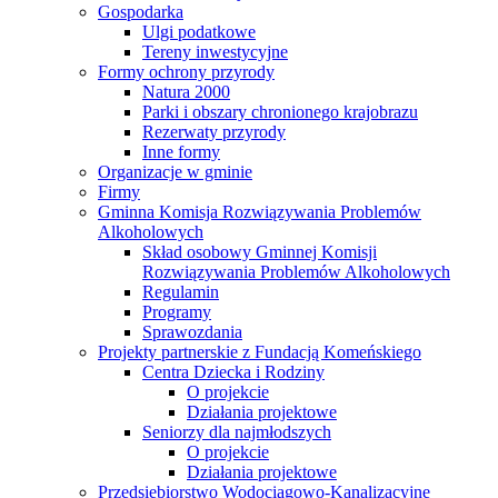
Gospodarka
Ulgi podatkowe
Tereny inwestycyjne
Formy ochrony przyrody
Natura 2000
Parki i obszary chronionego krajobrazu
Rezerwaty przyrody
Inne formy
Organizacje w gminie
Firmy
Gminna Komisja Rozwiązywania Problemów
Alkoholowych
Skład osobowy Gminnej Komisji
Rozwiązywania Problemów Alkoholowych
Regulamin
Programy
Sprawozdania
Projekty partnerskie z Fundacją Komeńskiego
Centra Dziecka i Rodziny
O projekcie
Działania projektowe
Seniorzy dla najmłodszych
O projekcie
Działania projektowe
Przedsiębiorstwo Wodociągowo-Kanalizacyjne