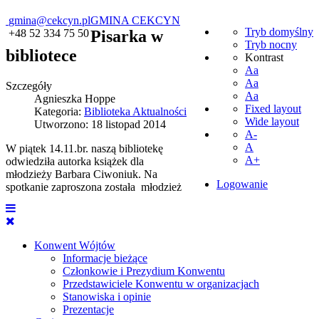
gmina@cekcyn.pl
GMINA CEKCYN
Tryb domyślny
+48 52 334 75 50
Pisarka w
Tryb nocny
bibliotece
Kontrast
Aa
Aa
Szczegóły
Aa
Agnieszka Hoppe
Fixed layout
Kategoria:
Biblioteka Aktualności
Wide layout
Utworzono: 18 listopad 2014
A-
A
W piątek 14.11.br. naszą bibliotekę
A+
odwiedziła autorka książek dla
młodzieży Barbara Ciwoniuk. Na
Logowanie
spotkanie zaproszona została młodzież
Konwent Wójtów
Informacje bieżące
Członkowie i Prezydium Konwentu
Przedstawiciele Konwentu w organizacjach
Stanowiska i opinie
Prezentacje