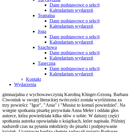
Dane podstawowe o sekcji
Kalendarium wydarzeń
Teatralna
Dane podstawowe o sekcji
Kalendarium wydarzeń
Joga
Dane podstawowe o sekcji
Kalendarium wydarzeń
Szachowa
Dane podstawowe o sekcji
Kalendarium wydarzeń
Taneczna
Dane podstawowe o sekcji
Kalendarium wydarzeń
Kontakt
Wydarzenia
gimnazjalna z wychowawczynią Karoliną Klinger-Grzoną. Barbara
Ciwoniuk w swojej literackiej twórczości została wyróżniona za
trzy powieści: "Igor", "Ania" i "Musisz to komuś powiedzieć'. Na
wstępie spotkania pisarkę przywitała Anna Meler i oddała głos
autorce, która powiedziała kilka słów o sobie. W dalszej części
spotkania autorka opowiadała o książkach, które napisała. Później
nadszedł czas na pytania młodzieży do pisarki i podpisywanie
książek. Uczniowie bardzo chętnie zadawali pytania Barbarze