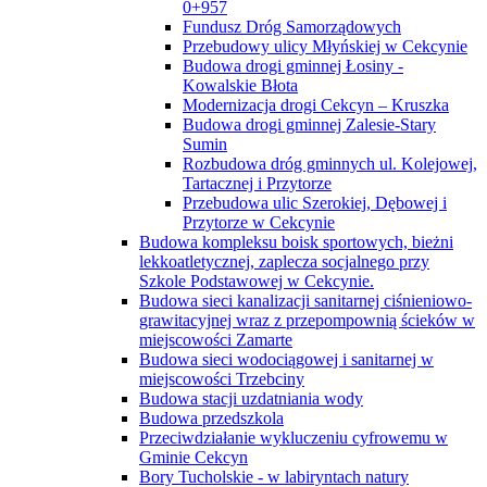
0+957
Fundusz Dróg Samorządowych
Przebudowy ulicy Młyńskiej w Cekcynie
Budowa drogi gminnej Łosiny -
Kowalskie Błota
Modernizacja drogi Cekcyn – Kruszka
Budowa drogi gminnej Zalesie-Stary
Sumin
Rozbudowa dróg gminnych ul. Kolejowej,
Tartacznej i Przytorze
Przebudowa ulic Szerokiej, Dębowej i
Przytorze w Cekcynie
Budowa kompleksu boisk sportowych, bieżni
lekkoatletycznej, zaplecza socjalnego przy
Szkole Podstawowej w Cekcynie.
Budowa sieci kanalizacji sanitarnej ciśnieniowo-
grawitacyjnej wraz z przepompownią ścieków w
miejscowości Zamarte
Budowa sieci wodociągowej i sanitarnej w
miejscowości Trzebciny
Budowa stacji uzdatniania wody
Budowa przedszkola
Przeciwdziałanie wykluczeniu cyfrowemu w
Gminie Cekcyn
Bory Tucholskie - w labiryntach natury