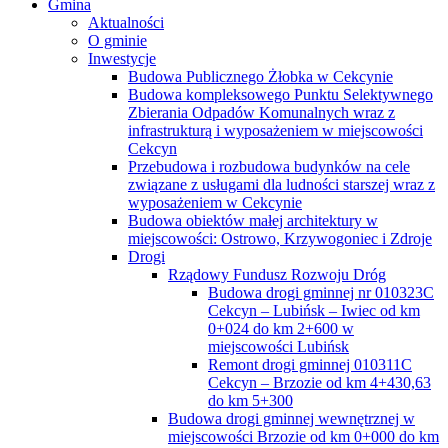
Gmina
Aktualności
O gminie
Inwestycje
Budowa Publicznego Żłobka w Cekcynie
Budowa kompleksowego Punktu Selektywnego
Zbierania Odpadów Komunalnych wraz z
infrastrukturą i wyposażeniem w miejscowości
Cekcyn
Przebudowa i rozbudowa budynków na cele
związane z usługami dla ludności starszej wraz z
wyposażeniem w Cekcynie
Budowa obiektów małej architektury w
miejscowości: Ostrowo, Krzywogoniec i Zdroje
Drogi
Rządowy Fundusz Rozwoju Dróg
Budowa drogi gminnej nr 010323C
Cekcyn – Lubińsk – Iwiec od km
0+024 do km 2+600 w
miejscowości Lubińsk
Remont drogi gminnej 010311C
Cekcyn – Brzozie od km 4+430,63
do km 5+300
Budowa drogi gminnej wewnętrznej w
miejscowości Brzozie od km 0+000 do km