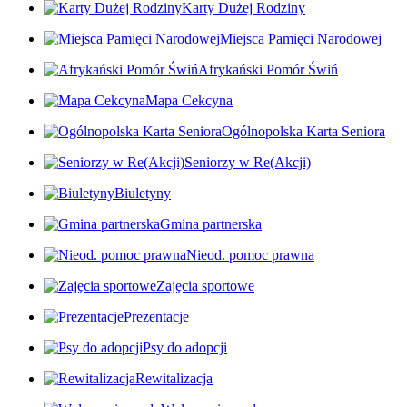
Karty Dużej Rodziny
Miejsca Pamięci Narodowej
Afrykański Pomór Świń
Mapa Cekcyna
Ogólnopolska Karta Seniora
Seniorzy w Re(Akcji)
Biuletyny
Gmina partnerska
Nieod. pomoc prawna
Zajęcia sportowe
Prezentacje
Psy do adopcji
Rewitalizacja