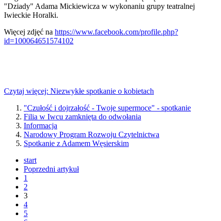
"Dziady" Adama Mickiewicza w wykonaniu grupy teatralnej
Iwieckie Horalki.
Więcej zdjęć na
https://www.facebook.com/profile.php?
id=100064651574102
Czytaj więcej: Niezwykłe spotkanie o kobietach
"Czułość i dojrzałość - Twoje supermoce" - spotkanie
Filia w Iwcu zamknięta do odwołania
Informacja
Narodowy Program Rozwoju Czytelnictwa
Spotkanie z Adamem Węsierskim
start
Poprzedni artykuł
1
2
3
4
5