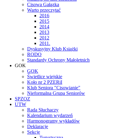
Cisowa Gałązka
Warto przeczytać
2016
2015
2014
2013
2012
2011.
Dyskusyjny Klub Książki
RODO
Standardy Ochrony Małoletnich
GOK
GOK
Świetlice wiejskie
Koło nr 2 PZERiI
Klub Seniora "Cisowianie"
Nieformalna Grupa Seniorów
SPZOZ
UTW
Rada Słuchaczy
Kalendarium wydarzeń
Harmonogramy wykładów
Deklaracje
Sekcje
Turystyczna