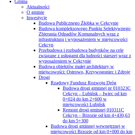
Gmina
Aktualności
O gminie
Inwestycje
Budowa Publicznego Żłobka w Cekcynie
Budowa kompleksowego Punktu Selektywnego
Zbierania Odpadów Komunalnych wraz z
infrastrukturą i wyposażeniem w miejscowości
Cekcyn
Przebudowa i rozbudowa budynków na cele
związane z usługami dla ludności starszej wraz z
wyposażeniem w Cekcynie
Budowa obiektów małej architektury w
miejscowości: Ostrowo, Krzywogoniec i Zdroje
Drogi
Rządowy Fundusz Rozwoju Dróg
Budowa drogi gminnej nr 010323C
Cekcyn – Lubińsk – Iwiec od km
0+024 do km 2+600 w
miejscowości Lubińsk
Remont drogi gminnej 010311C
Cekcyn – Brzozie od km 4+430,63
do km 5+300
Budowa drogi gminnej wewnętrznej w
miejscowości Brzozie od km 0+000 do km