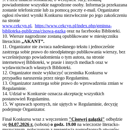
powiadomione wszystkie nagrodzone osoby. Informacja przekazana
zostanie telefonicznie lub za pomocą poczty e-mail. Organizator
ogłosi również wyniki Konkursu niezwłocznie po jego zakończeniu
na stronie
www.cekcyn.pl
,
https://www.cekcyn.pl/index.php/gminna-
biblioteka-publiczna/cisowa-gazka
oraz na facebooku Biblioteki.
10. Wiersze nagrodzone zostaną opublikowane w miesięczniku
literackim
„AKANT”.
11. Organizator nie zwraca nadesłanego tekstu i jednocześnie
zastrzega sobie prawo do nieodpłatnego publikowania wierszy, bez
wcześniejszego powiadomienia o tym autora, na stronie
internetowej Biblioteki, w prasie i innych mediach oraz w
wydawnictwach własnych Biblioteki.
12. Organizator może wykluczyć uczestnika Konkursu w
przypadku naruszenia przez niego Regulaminu.
13. Organizator zastrzega sobie prawo do wprowadzenia zmian w
Regulaminie.
14. Udział w Konkursie oznacza akceptację wszystkich
postanowień Regulaminu.
15. W sprawach spornych, nie ujętych w Regulaminie, decyzję
podejmuje Organizator.
Finał Konkursu wraz z wręczeniem
"Cisowej gałązki"
odbędzie
się
04.07.2026 r
.
(sobota)
o godz. 19.00
na wieczorze literacko-
muzycznym, połączonym z prezen­ta­cją nagrodzonych utworów.