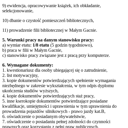
9) ewidencja, opracowywanie książek, ich obkładanie,
selekcjonowanie,
10) dbanie o czystość pomieszczeń bibliotecznych,
11) prowadzenie filii bibliotecznej w Małym Gacnie.
5. Warunki pracy na danym stanowisku pracy:
a) wymiar etatu:
1/8 etatu
(5 godzin tygodniowo),
b) praca w filii w Małym Gacnie,
c) stanowisko pracy związane jest z pracą przy komputerze.
6. Wymagane dokumenty:
1. kwestionariusz dla osoby ubiegającej się o zatrudnienie,
2. list motywacyjny,
3. kopie dokumentów potwierdzających spełnienie wymagania
niezbędnego w zakresie wykształcenia, w tym odpis dyplomu
ukończenia studiów wyższych,
4. kopie dokumentów potwierdzających staż pracy,
5. inne kserokopie dokumentów potwierdzające posiadane
kwalifikacje, umiejętności i uprawnienia w tym uprawnienia do
prowadzenia pojazdów silnikowych - prawo jazdy kat.B,
6. oświadczenie o posiadanym obywatelstwie,
7. oświadczenie o posiadaniu pełnej zdolności do czynności
prawnych oraz korzystaniu z pełni praw publicznych,