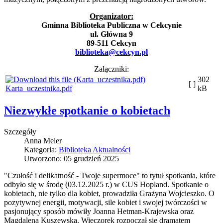
Organizator:
Gminna Biblioteka Publiczna w Cekcynie
ul. Główna 9
89-511 Cekcyn
biblioteka@cekcyn.pl
Załączniki:
302
[ ]
Karta_uczestnika.pdf
kB
Niezwykłe spotkanie o kobietach
Szczegóły
Anna Meler
Kategoria:
Biblioteka Aktualności
Utworzono: 05 grudzień 2025
"Czułość i delikatność - Twoje supermoce" to tytuł spotkania, które
odbyło się w środę (03.12.2025 r.) w CUS Hopland. Spotkanie o
kobietach, nie tylko dla kobiet, prowadziła Grażyna Wojcieszko. O
pozytywnej energii, motywacji, sile kobiet i swojej twórczości w
pasjonujący sposób mówiły Joanna Hetman-Krajewska oraz
Magdalena Kuszewska. Wieczorek rozpoczął się dramatem