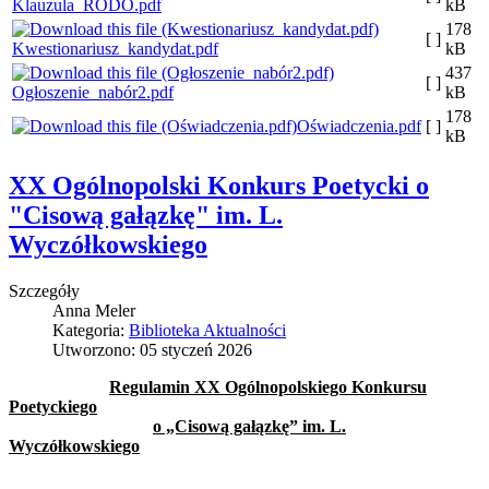
Klauzula_RODO.pdf
kB
178
[ ]
Kwestionariusz_kandydat.pdf
kB
437
[ ]
Ogłoszenie_nabór2.pdf
kB
178
Oświadczenia.pdf
[ ]
kB
XX Ogólnopolski Konkurs Poetycki o
"Cisową gałązkę" im. L.
Wyczółkowskiego
Szczegóły
Anna Meler
Kategoria:
Biblioteka Aktualności
Utworzono: 05 styczeń 2026
Regulamin XX Ogólnopolskiego Konkursu
Poetyckiego
o „Cisową gałązkę” im. L.
Wyczółkowskiego