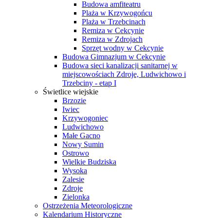
Budowa amfiteatru
Plaża w Krzywogońcu
Plaża w Trzebcinach
Remiza w Cekcynie
Remiza w Zdrojach
Sprzęt wodny w Cekcynie
Budowa Gimnazjum w Cekcynie
Budowa sieci kanalizacji sanitarnej w
miejscowościach Zdroje, Ludwichowo i
Trzebciny - etap I
Świetlice wiejskie
Brzozie
Iwiec
Krzywogoniec
Ludwichowo
Małe Gacno
Nowy Sumin
Ostrowo
Wielkie Budziska
Wysoka
Zalesie
Zdroje
Zielonka
Ostrzeżenia Meteorologiczne
Kalendarium Historyczne