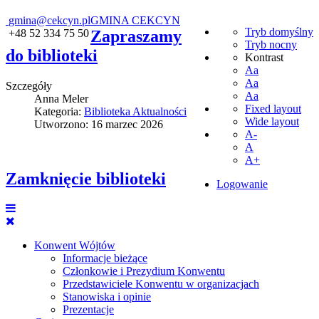
gmina@cekcyn.pl
GMINA CEKCYN
Tryb domyślny
+48 52 334 75 50
Zapraszamy
Tryb nocny
do biblioteki
Kontrast
Aa
Aa
Szczegóły
Aa
Anna Meler
Fixed layout
Kategoria:
Biblioteka Aktualności
Wide layout
Utworzono: 16 marzec 2026
A-
A
A+
Zamknięcie biblioteki
Logowanie
Konwent Wójtów
Informacje bieżące
Członkowie i Prezydium Konwentu
Przedstawiciele Konwentu w organizacjach
Stanowiska i opinie
Prezentacje