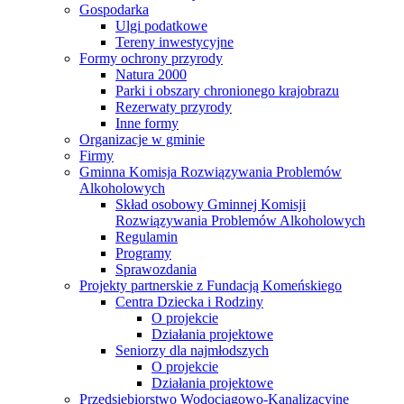
Gospodarka
Ulgi podatkowe
Tereny inwestycyjne
Formy ochrony przyrody
Natura 2000
Parki i obszary chronionego krajobrazu
Rezerwaty przyrody
Inne formy
Organizacje w gminie
Firmy
Gminna Komisja Rozwiązywania Problemów
Alkoholowych
Skład osobowy Gminnej Komisji
Rozwiązywania Problemów Alkoholowych
Regulamin
Programy
Sprawozdania
Projekty partnerskie z Fundacją Komeńskiego
Centra Dziecka i Rodziny
O projekcie
Działania projektowe
Seniorzy dla najmłodszych
O projekcie
Działania projektowe
Przedsiębiorstwo Wodociągowo-Kanalizacyjne