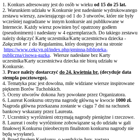
1. Konkurs adresowany jest do osób w wieku
od 15 do 25 lat.
2. Warunkiem udziału w Konkursie jest nadesłanie wydrukowanego
zestawu wierszy, zawierającego od 1 do 3 utworów, które nie były
wcześniej nagradzane w innym konkursie ani publikowane w
Internecie. Każdy wiersz powinien być opatrzony godłem
(pseudonimem) i nadesłany w 4 egzemplarzach. Do takiego zestawu
należy dołączyć Kartę uczestnika/Kartę uczestnictwa dziecka -
Załącznik nr 1
do Regulaminu, który dostępny jest na stronie
https://www.cekcyn.pl/index.php/gminna-biblioteka-
publiczna/cisowa-gazka
. Wiersze nadesłane bez Karty
uczestnika/Karty uczestnictwa dziecka nie biorą udziału w
Konkursie.
3.
Prace należy
dostarczyć
do 24. kwietnia br.
(decyduje data
stempla pocztowego).
4. Tematyka prac jest dowolna, mile widziane wiersze inspirowane
pięknem Borów Tucholskich.
5. Oceny utworów dokona Jury powołane przez Organizatora.
6. Laureat Konkursu otrzyma nagrodę główną w kwocie
1000 zł.
Nagroda główna przekazana zostanie w ciągu 7 dni na rachunek
bankowy wskazany przez Laureata.
7. Uczestnicy wyróżnieni otrzymają nagrody pieniężne i rzeczowe.
8. Laureat i osoby wyróżnione zobowiązane są do udziału w gali
finałowej Konkursu (nieobecnym finalistom konkursu nagrody nie
będą wysyłane).
9. Przed finałem Konkursu, o werdykcie Jury, zostaną