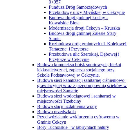
0+957
Fundusz Dróg Samorządowych
Przebudowy ulicy Młyńskiej w Cekcynie
Budowa drogi gminnej Łosiny -
Kowalskie Błota
Modernizacja drogi Cekcyn – Kruszka
Budowa drogi gminnej Zalesie-Stary
Sumin
Rozbudowa dróg gminnych ul. Kolejowej,
Tartacznej i Przytorze
Przebudowa ulic Szerokiej, Dębowej i
Przytorze w Cekcynie
Budowa kompleksu boisk sportowych, bieżni
lekkoatletycznej, zaplecza socjalnego przy
Szkole Podstawowej w Cekcynie.
Budowa sieci kanalizacji sanitarnej ciśnieniowo-
grawitacyjnej wraz z przepompownią ścieków w
miejscowości Zamarte
Budowa sieci wodociągowej i sanitarnej w
miejscowości Trzebciny
Budowa stacji uzdatniania wody
Budowa przedszkola
Przeciwdziałanie wykluczeniu cyfrowemu w
Gminie Cekcyn
Bory Tucholskie - w labiryntach natury