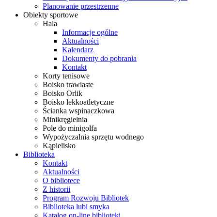
Planowanie przestrzenne
Obiekty sportowe
Hala
Informacje ogólne
Aktualności
Kalendarz
Dokumenty do pobrania
Kontakt
Korty tenisowe
Boisko trawiaste
Boisko Orlik
Boisko lekkoatletyczne
Ścianka wspinaczkowa
Minikręgielnia
Pole do minigolfa
Wypożyczalnia sprzętu wodnego
Kąpielisko
Biblioteka
Kontakt
Aktualności
O bibliotece
Z historii
Program Rozwoju Bibliotek
Biblioteka lubi smyka
Katalog on-line biblioteki