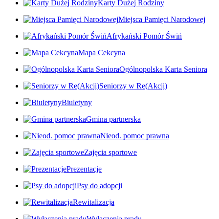
Karty Dużej Rodziny
Miejsca Pamięci Narodowej
Afrykański Pomór Świń
Mapa Cekcyna
Ogólnopolska Karta Seniora
Seniorzy w Re(Akcji)
Biuletyny
Gmina partnerska
Nieod. pomoc prawna
Zajęcia sportowe
Prezentacje
Psy do adopcji
Rewitalizacja
Wyłączenia prądu