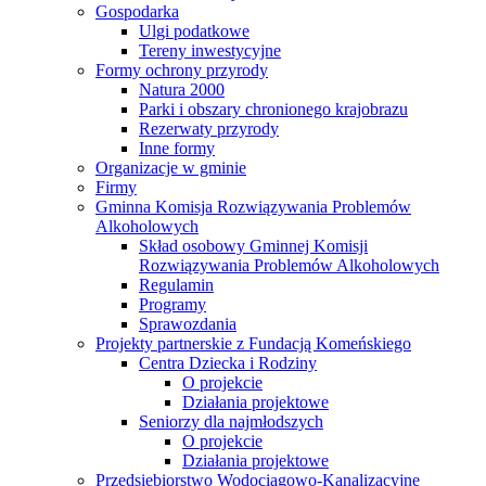
Gospodarka
Ulgi podatkowe
Tereny inwestycyjne
Formy ochrony przyrody
Natura 2000
Parki i obszary chronionego krajobrazu
Rezerwaty przyrody
Inne formy
Organizacje w gminie
Firmy
Gminna Komisja Rozwiązywania Problemów
Alkoholowych
Skład osobowy Gminnej Komisji
Rozwiązywania Problemów Alkoholowych
Regulamin
Programy
Sprawozdania
Projekty partnerskie z Fundacją Komeńskiego
Centra Dziecka i Rodziny
O projekcie
Działania projektowe
Seniorzy dla najmłodszych
O projekcie
Działania projektowe
Przedsiębiorstwo Wodociągowo-Kanalizacyjne