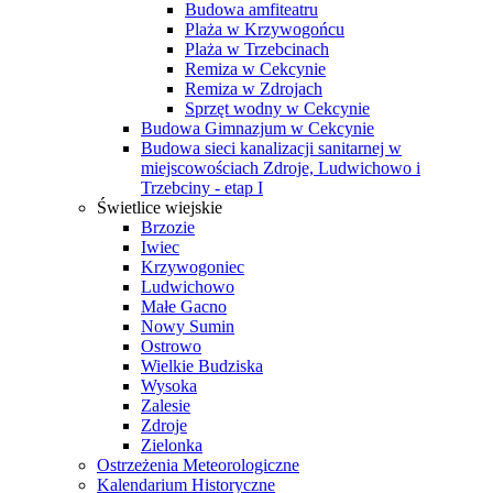
Budowa amfiteatru
Plaża w Krzywogońcu
Plaża w Trzebcinach
Remiza w Cekcynie
Remiza w Zdrojach
Sprzęt wodny w Cekcynie
Budowa Gimnazjum w Cekcynie
Budowa sieci kanalizacji sanitarnej w
miejscowościach Zdroje, Ludwichowo i
Trzebciny - etap I
Świetlice wiejskie
Brzozie
Iwiec
Krzywogoniec
Ludwichowo
Małe Gacno
Nowy Sumin
Ostrowo
Wielkie Budziska
Wysoka
Zalesie
Zdroje
Zielonka
Ostrzeżenia Meteorologiczne
Kalendarium Historyczne