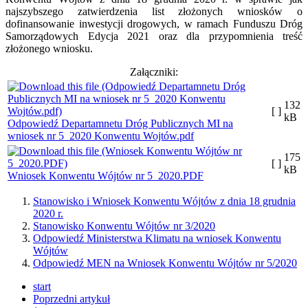
najszybszego zatwierdzenia list złożonych wniosków o
dofinansowanie inwestycji drogowych, w ramach Funduszu Dróg
Samorządowych Edycja 2021 oraz dla przypomnienia treść
złożonego wniosku.
Załączniki:
132
[ ]
kB
Odpowiedź Departamnetu Dróg Publicznych MI na
wniosek nr 5_2020 Konwentu Wojtów.pdf
175
[ ]
kB
Wniosek Konwentu Wójtów nr 5_2020.PDF
Stanowisko i Wniosek Konwentu Wójtów z dnia 18 grudnia
2020 r.
Stanowisko Konwentu Wójtów nr 3/2020
Odpowiedź Ministerstwa Klimatu na wniosek Konwentu
Wójtów
Odpowiedź MEN na Wniosek Konwentu Wójtów nr 5/2020
start
Poprzedni artykuł