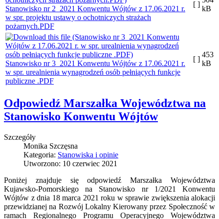
[ ]
Stanowisko nr 2_2021 Konwentu Wójtów z 17.06.2021 r.
kB
w spr. projektu ustawy o ochotniczych strażach
pożarnych.PDF
453
[ ]
Stanowisko nr 3_2021 Konwentu Wójtów z 17.06.2021 r.
kB
w spr. urealnienia wynagrodzeń osób pełniących funkcje
publiczne .PDF
Odpowiedź Marszałka Województwa na
Stanowisko Konwentu Wójtów
Szczegóły
Monika Szczęsna
Kategoria:
Stanowiska i opinie
Utworzono: 10 czerwiec 2021
Poniżej znajduje się odpowiedź Marszałka Województwa
Kujawsko-Pomorskiego na Stanowisko nr 1/2021 Konwentu
Wójtów z dnia 18 marca 2021 roku w sprawie zwiększenia alokacji
przewidzianej na Rozwój Lokalny Kierowany przez Społeczność w
ramach Regionalnego Programu Operacyjnego Województwa