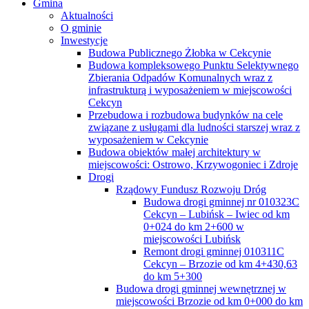
Gmina
Aktualności
O gminie
Inwestycje
Budowa Publicznego Żłobka w Cekcynie
Budowa kompleksowego Punktu Selektywnego
Zbierania Odpadów Komunalnych wraz z
infrastrukturą i wyposażeniem w miejscowości
Cekcyn
Przebudowa i rozbudowa budynków na cele
związane z usługami dla ludności starszej wraz z
wyposażeniem w Cekcynie
Budowa obiektów małej architektury w
miejscowości: Ostrowo, Krzywogoniec i Zdroje
Drogi
Rządowy Fundusz Rozwoju Dróg
Budowa drogi gminnej nr 010323C
Cekcyn – Lubińsk – Iwiec od km
0+024 do km 2+600 w
miejscowości Lubińsk
Remont drogi gminnej 010311C
Cekcyn – Brzozie od km 4+430,63
do km 5+300
Budowa drogi gminnej wewnętrznej w
miejscowości Brzozie od km 0+000 do km