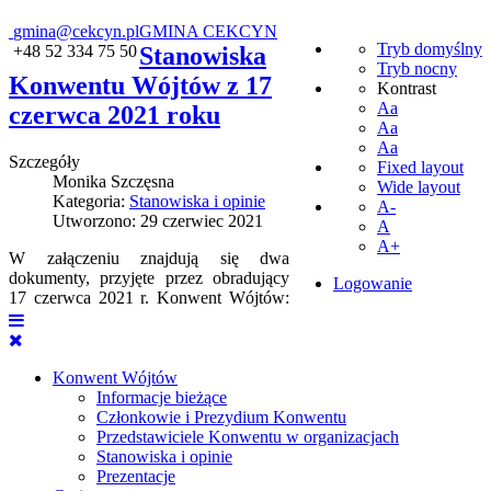
gmina@cekcyn.pl
GMINA CEKCYN
Tryb domyślny
+48 52 334 75 50
Stanowiska
Tryb nocny
Konwentu Wójtów z 17
Kontrast
Aa
czerwca 2021 roku
Aa
Aa
Szczegóły
Fixed layout
Monika Szczęsna
Wide layout
Kategoria:
Stanowiska i opinie
A-
Utworzono: 29 czerwiec 2021
A
A+
W załączeniu znajdują się dwa
dokumenty, przyjęte przez obradujący
Logowanie
17 czerwca 2021 r. Konwent Wójtów:
Konwent Wójtów
Informacje bieżące
Członkowie i Prezydium Konwentu
Przedstawiciele Konwentu w organizacjach
Stanowiska i opinie
Prezentacje