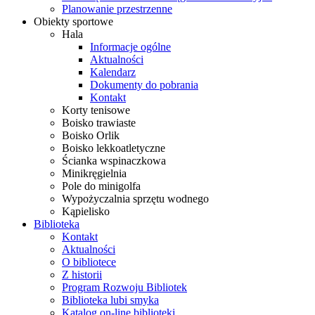
Planowanie przestrzenne
Obiekty sportowe
Hala
Informacje ogólne
Aktualności
Kalendarz
Dokumenty do pobrania
Kontakt
Korty tenisowe
Boisko trawiaste
Boisko Orlik
Boisko lekkoatletyczne
Ścianka wspinaczkowa
Minikręgielnia
Pole do minigolfa
Wypożyczalnia sprzętu wodnego
Kąpielisko
Biblioteka
Kontakt
Aktualności
O bibliotece
Z historii
Program Rozwoju Bibliotek
Biblioteka lubi smyka
Katalog on-line biblioteki