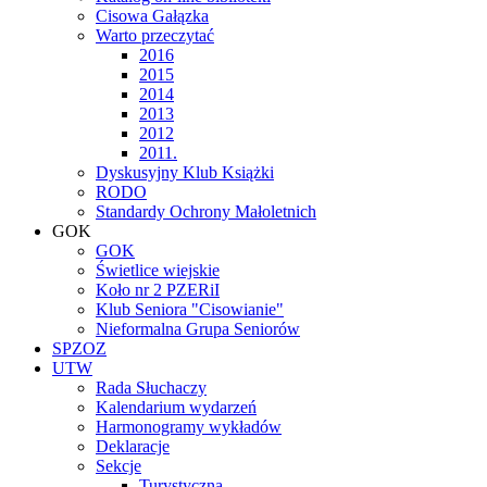
Cisowa Gałązka
Warto przeczytać
2016
2015
2014
2013
2012
2011.
Dyskusyjny Klub Książki
RODO
Standardy Ochrony Małoletnich
GOK
GOK
Świetlice wiejskie
Koło nr 2 PZERiI
Klub Seniora "Cisowianie"
Nieformalna Grupa Seniorów
SPZOZ
UTW
Rada Słuchaczy
Kalendarium wydarzeń
Harmonogramy wykładów
Deklaracje
Sekcje
Turystyczna