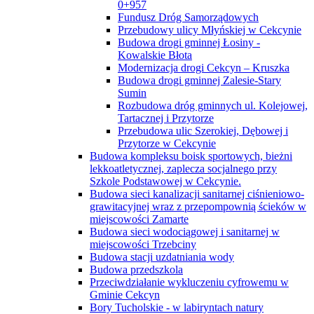
0+957
Fundusz Dróg Samorządowych
Przebudowy ulicy Młyńskiej w Cekcynie
Budowa drogi gminnej Łosiny -
Kowalskie Błota
Modernizacja drogi Cekcyn – Kruszka
Budowa drogi gminnej Zalesie-Stary
Sumin
Rozbudowa dróg gminnych ul. Kolejowej,
Tartacznej i Przytorze
Przebudowa ulic Szerokiej, Dębowej i
Przytorze w Cekcynie
Budowa kompleksu boisk sportowych, bieżni
lekkoatletycznej, zaplecza socjalnego przy
Szkole Podstawowej w Cekcynie.
Budowa sieci kanalizacji sanitarnej ciśnieniowo-
grawitacyjnej wraz z przepompownią ścieków w
miejscowości Zamarte
Budowa sieci wodociągowej i sanitarnej w
miejscowości Trzebciny
Budowa stacji uzdatniania wody
Budowa przedszkola
Przeciwdziałanie wykluczeniu cyfrowemu w
Gminie Cekcyn
Bory Tucholskie - w labiryntach natury