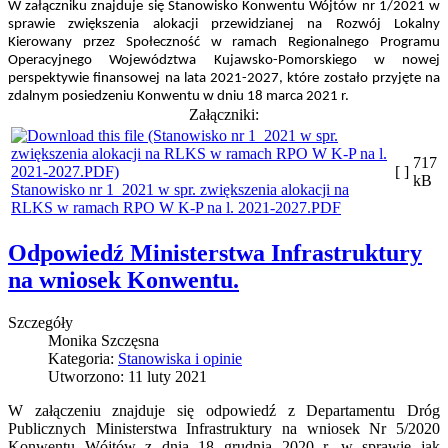
W załączniku znajduje się Stanowisko Konwentu Wójtów nr 1/2021 w
sprawie zwiększenia alokacji przewidzianej na Rozwój Lokalny
Kierowany przez Społeczność w ramach Regionalnego Programu
Operacyjnego Województwa Kujawsko-Pomorskiego w nowej
perspektywie finansowej na lata 2021-2027, które zostało przyjęte na
zdalnym posiedzeniu Konwentu w dniu 18 marca 2021 r.
Załączniki:
717
[ ]
kB
Stanowisko nr 1_2021 w spr. zwiększenia alokacji na
RLKS w ramach RPO W K-P na l. 2021-2027.PDF
Odpowiedź Ministerstwa Infrastruktury
na wniosek Konwentu.
Szczegóły
Monika Szczęsna
Kategoria:
Stanowiska i opinie
Utworzono: 11 luty 2021
W załączeniu znajduje się odpowiedź z Departamentu Dróg
Publicznych Ministerstwa Infrastruktury na wniosek Nr 5/2020
Konwentu Wójtów z dnia 18 grudnia 2020 r. w sprawie jak