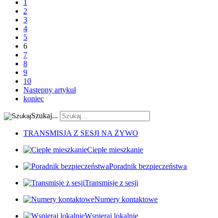
1
2
3
4
5
6
7
8
9
10
Następny artykuł
koniec
Szukaj...
TRANSMISJA Z SESJI NA ŻYWO
Ciepłe mieszkanie
Poradnik bezpieczeństwa
Transmisje z sesji
Numery kontaktowe
Wspieraj lokalnie