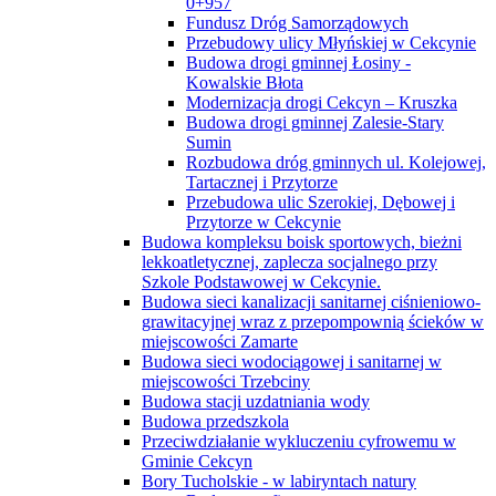
0+957
Fundusz Dróg Samorządowych
Przebudowy ulicy Młyńskiej w Cekcynie
Budowa drogi gminnej Łosiny -
Kowalskie Błota
Modernizacja drogi Cekcyn – Kruszka
Budowa drogi gminnej Zalesie-Stary
Sumin
Rozbudowa dróg gminnych ul. Kolejowej,
Tartacznej i Przytorze
Przebudowa ulic Szerokiej, Dębowej i
Przytorze w Cekcynie
Budowa kompleksu boisk sportowych, bieżni
lekkoatletycznej, zaplecza socjalnego przy
Szkole Podstawowej w Cekcynie.
Budowa sieci kanalizacji sanitarnej ciśnieniowo-
grawitacyjnej wraz z przepompownią ścieków w
miejscowości Zamarte
Budowa sieci wodociągowej i sanitarnej w
miejscowości Trzebciny
Budowa stacji uzdatniania wody
Budowa przedszkola
Przeciwdziałanie wykluczeniu cyfrowemu w
Gminie Cekcyn
Bory Tucholskie - w labiryntach natury