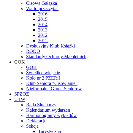
Cisowa Gałązka
Warto przeczytać
2016
2015
2014
2013
2012
2011.
Dyskusyjny Klub Książki
RODO
Standardy Ochrony Małoletnich
GOK
GOK
Świetlice wiejskie
Koło nr 2 PZERiI
Klub Seniora "Cisowianie"
Nieformalna Grupa Seniorów
SPZOZ
UTW
Rada Słuchaczy
Kalendarium wydarzeń
Harmonogramy wykładów
Deklaracje
Sekcje
Turystyczna