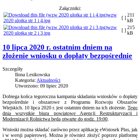
Załączniki:
wzw
211
[ ]
2020 ulotka str 1 i 4.jpg
kB
wzw
215
[ ]
2020 ulotka str 2 i 3.jpg
kB
10 lipca 2020 r. ostatnim dniem na
złożenie wniosku o dopłaty bezpośrednie
Szczegóły
Ilona Lesikowska
Kategoria:
Aktualności
Utworzono: 09 lipiec 2020
Dobiega końca tegoroczna kampania składania wniosków o dopłaty
bezpośrednie i obszarowe z Programu Rozwoju Obszarów
Wiejskich. 10 lipca 2020 r. jest ostatnim dniem na ich złożenie.
Tego
dnia wszystkie biura powiatowe Agencji Restrukturyzacji i
Modernizacji Rolnictwa będą otwarte do godz. 19:00
.
Wnioski można składać zarówno przez aplikację eWniosek Plus, jak
i w wersji papierowej. Można je również złożyć poprzez platformę