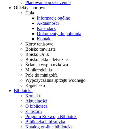
Planowanie przestrzenne
Obiekty sportowe
Hala
Informacje ogólne
Aktualności
Kalendarz
Dokumenty do pobrania
Kontakt
Korty tenisowe
Boisko trawiaste
Boisko Orlik
Boisko lekkoatletyczne
Ścianka wspinaczkowa
Minikręgielnia
Pole do minigolfa
Wypożyczalnia sprzętu wodnego
Kąpielisko
Biblioteka
Kontakt
Aktualności
O bibliotece
Z historii
Program Rozwoju Bibliotek
Biblioteka lubi smyka
Katalog on-line biblioteki