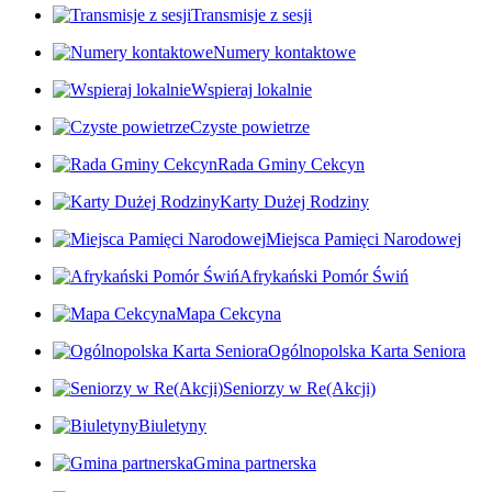
Transmisje z sesji
Numery kontaktowe
Wspieraj lokalnie
Czyste powietrze
Rada Gminy Cekcyn
Karty Dużej Rodziny
Miejsca Pamięci Narodowej
Afrykański Pomór Świń
Mapa Cekcyna
Ogólnopolska Karta Seniora
Seniorzy w Re(Akcji)
Biuletyny
Gmina partnerska