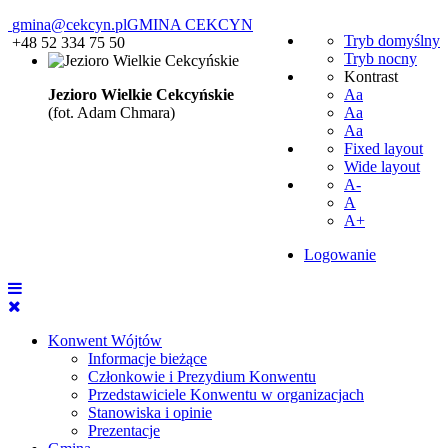
gmina@cekcyn.pl
GMINA CEKCYN
Tryb domyślny
+48 52 334 75 50
Tryb nocny
Kontrast
Jezioro Wielkie Cekcyńskie
Aa
(fot. Adam Chmara)
Aa
Aa
Fixed layout
Wide layout
A-
A
A+
Logowanie
Konwent Wójtów
Informacje bieżące
Członkowie i Prezydium Konwentu
Przedstawiciele Konwentu w organizacjach
Stanowiska i opinie
Prezentacje