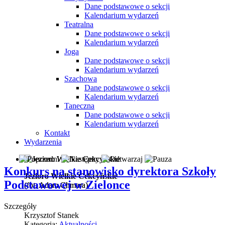
Dane podstawowe o sekcji
Kalendarium wydarzeń
Teatralna
Dane podstawowe o sekcji
Kalendarium wydarzeń
Joga
Dane podstawowe o sekcji
Kalendarium wydarzeń
Szachowa
Dane podstawowe o sekcji
Kalendarium wydarzeń
Taneczna
Dane podstawowe o sekcji
Kalendarium wydarzeń
Kontakt
Wydarzenia
Konkurs na stanowisko dyrektora Szkoły
Jezioro Wielkie Cekcyńskie
Podstawowej w Zielonce
(fot. Adam Chmara)
(fot. Adam Chmara)
Szczegóły
Krzysztof Stanek
Kategoria:
Aktualności