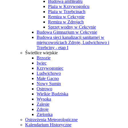
Budowa amfiteatru
Plaża w Krzywogońcu
Plaża w Trzebcinach
Remiza w Cekcynie
Remiza w Zdrojach
Sprzęt wodny w Cekcynie
Budowa Gimnazjum w Cekcynie
Budowa sieci kanalizacji sanitarnej w
miejscowościach Zdroje, Ludwichowo i
Trzebciny - etap I
Świetlice wiejskie
Brzozie
Iwiec
Krzywogoniec
Ludwichowo
Małe Gacno
Nowy Sumin
Ostrowo
Wielkie Budziska
Wysoka
Zalesie
Zdroje
Zielonka
Ostrzeżenia Meteorologiczne
Kalendarium Historyczne