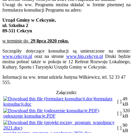
Uwagi do ww. Programu można składać w formie pisemnej na
formularzu konsultacji Programu na adres:
Urząd Gminy w Cekcynie,
ul. Szkolna 2
89-511 Cekcyn
w terminie do
29 lipca 2020 roku.
Szczegóły dotyczące konsultacji są umieszczone na stronie:
www.cekcyn.pl
oraz na stronie
www.bip.cekcyn.pl
Druki będzie
można pobrać także w pokoju nr 12 Referat Rozwoju Lokalnego,
Kultury, Sportu i Turystyki Urzędu Gminy w Cekcynie.
Informacji na ww. temat udziela Justyna Wilkiewicz, tel. 52 33 47
555.
Załączniki:
formularz
49
[ ]
konsultacji.doc
kB
320
[ ]
ogłoszenie konsultacje.PDF
kB
90
[ ]
kB