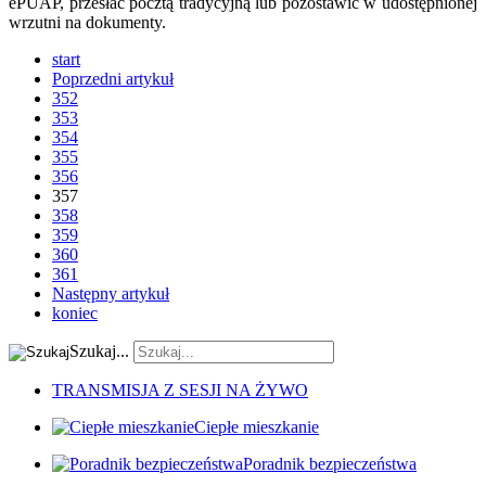
ePUAP, przesłać pocztą tradycyjną lub pozostawić w udostępnionej
wrzutni na dokumenty.
start
Poprzedni artykuł
352
353
354
355
356
357
358
359
360
361
Następny artykuł
koniec
Szukaj...
TRANSMISJA Z SESJI NA ŻYWO
Ciepłe mieszkanie
Poradnik bezpieczeństwa