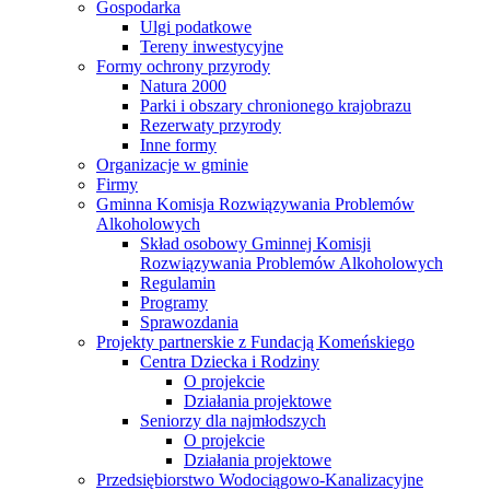
Gospodarka
Ulgi podatkowe
Tereny inwestycyjne
Formy ochrony przyrody
Natura 2000
Parki i obszary chronionego krajobrazu
Rezerwaty przyrody
Inne formy
Organizacje w gminie
Firmy
Gminna Komisja Rozwiązywania Problemów
Alkoholowych
Skład osobowy Gminnej Komisji
Rozwiązywania Problemów Alkoholowych
Regulamin
Programy
Sprawozdania
Projekty partnerskie z Fundacją Komeńskiego
Centra Dziecka i Rodziny
O projekcie
Działania projektowe
Seniorzy dla najmłodszych
O projekcie
Działania projektowe
Przedsiębiorstwo Wodociągowo-Kanalizacyjne