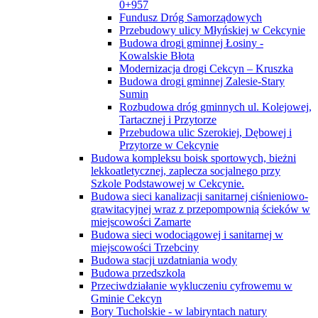
0+957
Fundusz Dróg Samorządowych
Przebudowy ulicy Młyńskiej w Cekcynie
Budowa drogi gminnej Łosiny -
Kowalskie Błota
Modernizacja drogi Cekcyn – Kruszka
Budowa drogi gminnej Zalesie-Stary
Sumin
Rozbudowa dróg gminnych ul. Kolejowej,
Tartacznej i Przytorze
Przebudowa ulic Szerokiej, Dębowej i
Przytorze w Cekcynie
Budowa kompleksu boisk sportowych, bieżni
lekkoatletycznej, zaplecza socjalnego przy
Szkole Podstawowej w Cekcynie.
Budowa sieci kanalizacji sanitarnej ciśnieniowo-
grawitacyjnej wraz z przepompownią ścieków w
miejscowości Zamarte
Budowa sieci wodociągowej i sanitarnej w
miejscowości Trzebciny
Budowa stacji uzdatniania wody
Budowa przedszkola
Przeciwdziałanie wykluczeniu cyfrowemu w
Gminie Cekcyn
Bory Tucholskie - w labiryntach natury