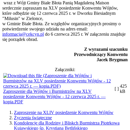
wraz z Wójt Gminy Białe Błota Panią Magdaleną Maison
serdecznie zapraszam na XLV posiedzenie Konwentu Wójtów,
które odbędzie się 12 czerwca 2025 r. w Dworku Biesiadnym
"Milusin" w Zielonce,
w Gminie Białe Błota. Ze względów organizacyjnych prosimy o
potwierdzenie swojego udziału na adres email:
informacja@cekcyn.pl
do 6 czerwca 2025 r. W załączeniu znajduje
się porządek obrad.
Z wyrazami szacunku
Przewodniczący Konwentu
Jacek Brygman
Załączniki:
425
[ ]
Zaproszenie dla Wójtów i Burmistrzów na XLV
kB
posiedzenie Konwentu Wójtów - 12 czerwca 2025 r. —
kopia.PDF
Zaproszenie na XLIV posiedzenie Konwentu Wójtów
Życzenia świąteczne
Kondolencje dla Rodziny i Bliskch Burmistrza Piotrkowa
Kujawskiego śp. Krystiana Betlińskiego