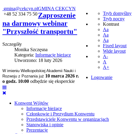
gmina@cekcyn.pl
GMINA CEKCYN
Tryb domyślny
+48 52 334 75 50
Zaproszenie
Tryb nocny
na darmowy webinar
Kontrast
Aa
"Przyszłość transportu"
Aa
Aa
Szczegóły
Fixed layout
Monika Szczęsna
Wide layout
Kategoria:
Informacje bieżące
A-
Utworzono: 18 luty 2026
A
A+
W imieniu Wielkopolskiej Akademii Nauki i
10 marca 2026 r.
Rozwoju z Poznania już
Logowanie
o godz. 10:00
odbędzie się eksperckie
Konwent Wójtów
Informacje bieżące
Członkowie i Prezydium Konwentu
Przedstawiciele Konwentu w organizacjach
Stanowiska i opinie
Prezentacje