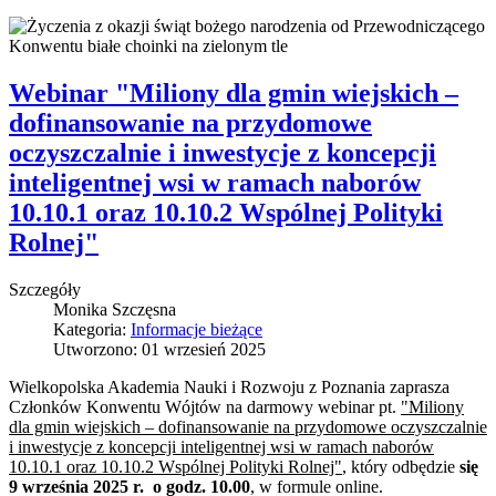
Webinar "Miliony dla gmin wiejskich –
dofinansowanie na przydomowe
oczyszczalnie i inwestycje z koncepcji
inteligentnej wsi w ramach naborów
10.10.1 oraz 10.10.2 Wspólnej Polityki
Rolnej"
Szczegóły
Monika Szczęsna
Kategoria:
Informacje bieżące
Utworzono: 01 wrzesień 2025
Wielkopolska Akademia Nauki i Rozwoju z Poznania zaprasza
Członków Konwentu Wójtów na darmowy webinar pt.
"
Miliony
dla gmin wiejskich – dofinansowanie na przydomowe oczyszczalnie
i inwestycje z koncepcji inteligentnej wsi w ramach naborów
10.10.1 oraz 10.10.2 Wspólnej Polityki Rolnej"
, który odbędzie
się
9 września 2025 r. o godz. 10.00
, w formule online.