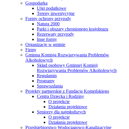
Gospodarka
Ulgi podatkowe
Tereny inwestycyjne
Formy ochrony przyrody
Natura 2000
Parki i obszary chronionego krajobrazu
Rezerwaty przyrody
Inne formy
Organizacje w gminie
Firmy
Gminna Komisja Rozwiązywania Problemów
Alkoholowych
Skład osobowy Gminnej Komisji
Rozwiązywania Problemów Alkoholowych
Regulamin
Programy
Sprawozdania
Projekty partnerskie z Fundacją Komeńskiego
Centra Dziecka i Rodziny
O projekcie
Działania projektowe
Seniorzy dla najmłodszych
O projekcie
Działania projektowe
Przedsiębiorstwo Wodociągowo-Kanalizacyjne