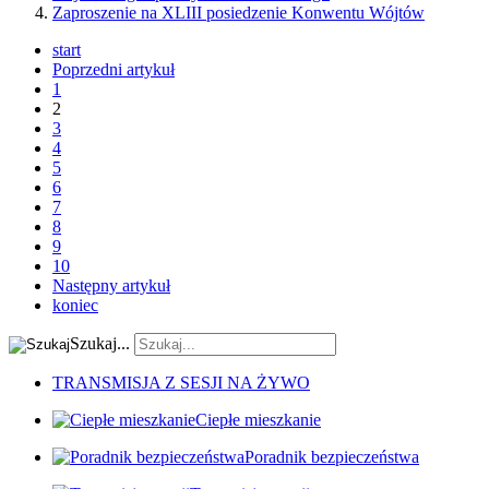
Zaproszenie na XLIII posiedzenie Konwentu Wójtów
start
Poprzedni artykuł
1
2
3
4
5
6
7
8
9
10
Następny artykuł
koniec
Szukaj...
TRANSMISJA Z SESJI NA ŻYWO
Ciepłe mieszkanie
Poradnik bezpieczeństwa