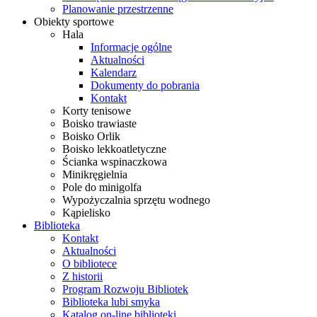
Planowanie przestrzenne
Obiekty sportowe
Hala
Informacje ogólne
Aktualności
Kalendarz
Dokumenty do pobrania
Kontakt
Korty tenisowe
Boisko trawiaste
Boisko Orlik
Boisko lekkoatletyczne
Ścianka wspinaczkowa
Minikręgielnia
Pole do minigolfa
Wypożyczalnia sprzętu wodnego
Kąpielisko
Biblioteka
Kontakt
Aktualności
O bibliotece
Z historii
Program Rozwoju Bibliotek
Biblioteka lubi smyka
Katalog on-line biblioteki