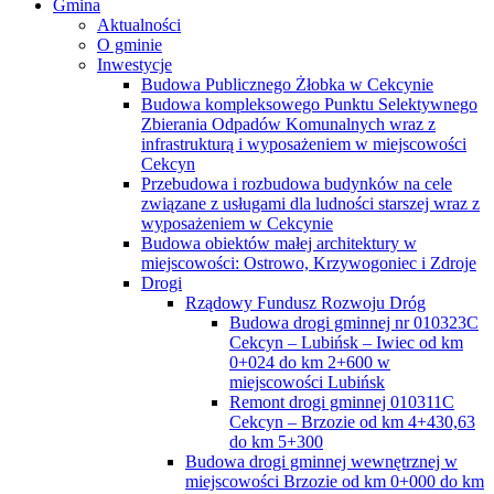
Gmina
Aktualności
O gminie
Inwestycje
Budowa Publicznego Żłobka w Cekcynie
Budowa kompleksowego Punktu Selektywnego
Zbierania Odpadów Komunalnych wraz z
infrastrukturą i wyposażeniem w miejscowości
Cekcyn
Przebudowa i rozbudowa budynków na cele
związane z usługami dla ludności starszej wraz z
wyposażeniem w Cekcynie
Budowa obiektów małej architektury w
miejscowości: Ostrowo, Krzywogoniec i Zdroje
Drogi
Rządowy Fundusz Rozwoju Dróg
Budowa drogi gminnej nr 010323C
Cekcyn – Lubińsk – Iwiec od km
0+024 do km 2+600 w
miejscowości Lubińsk
Remont drogi gminnej 010311C
Cekcyn – Brzozie od km 4+430,63
do km 5+300
Budowa drogi gminnej wewnętrznej w
miejscowości Brzozie od km 0+000 do km