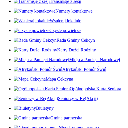
Transmisje z sesji
Numery kontaktowe
Wspieraj lokalnie
Czyste powietrze
Rada Gminy Cekcyn
Karty Dużej Rodziny
Miejsca Pamięci Narodowej
Afrykański Pomór Świń
Mapa Cekcyna
Ogólnopolska Karta Seniora
Seniorzy w Re(Akcji)
Biuletyny
Gmina partnerska
Nieod. pomoc prawna