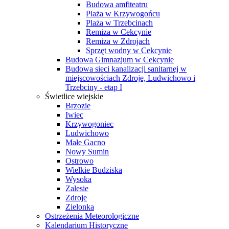
Budowa amfiteatru
Plaża w Krzywogońcu
Plaża w Trzebcinach
Remiza w Cekcynie
Remiza w Zdrojach
Sprzęt wodny w Cekcynie
Budowa Gimnazjum w Cekcynie
Budowa sieci kanalizacji sanitarnej w
miejscowościach Zdroje, Ludwichowo i
Trzebciny - etap I
Świetlice wiejskie
Brzozie
Iwiec
Krzywogoniec
Ludwichowo
Małe Gacno
Nowy Sumin
Ostrowo
Wielkie Budziska
Wysoka
Zalesie
Zdroje
Zielonka
Ostrzeżenia Meteorologiczne
Kalendarium Historyczne