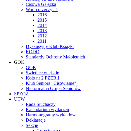
Cisowa Gałązka
Warto przeczytać
2016
2015
2014
2013
2012
2011.
Dyskusyjny Klub Książki
RODO
Standardy Ochrony Małoletnich
GOK
GOK
Świetlice wiejskie
Koło nr 2 PZERiI
Klub Seniora "Cisowianie"
Nieformalna Grupa Seniorów
SPZOZ
UTW
Rada Słuchaczy
Kalendarium wydarzeń
Harmonogramy wykładów
Deklaracje
Sekcje
Turystyczna