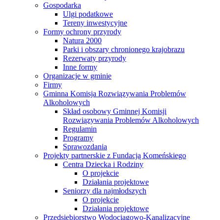
Gospodarka
Ulgi podatkowe
Tereny inwestycyjne
Formy ochrony przyrody
Natura 2000
Parki i obszary chronionego krajobrazu
Rezerwaty przyrody
Inne formy
Organizacje w gminie
Firmy
Gminna Komisja Rozwiązywania Problemów
Alkoholowych
Skład osobowy Gminnej Komisji
Rozwiązywania Problemów Alkoholowych
Regulamin
Programy
Sprawozdania
Projekty partnerskie z Fundacją Komeńskiego
Centra Dziecka i Rodziny
O projekcie
Działania projektowe
Seniorzy dla najmłodszych
O projekcie
Działania projektowe
Przedsiębiorstwo Wodociągowo-Kanalizacyjne