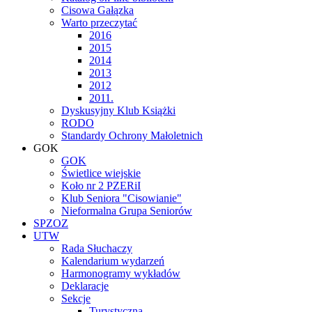
Cisowa Gałązka
Warto przeczytać
2016
2015
2014
2013
2012
2011.
Dyskusyjny Klub Książki
RODO
Standardy Ochrony Małoletnich
GOK
GOK
Świetlice wiejskie
Koło nr 2 PZERiI
Klub Seniora "Cisowianie"
Nieformalna Grupa Seniorów
SPZOZ
UTW
Rada Słuchaczy
Kalendarium wydarzeń
Harmonogramy wykładów
Deklaracje
Sekcje
Turystyczna