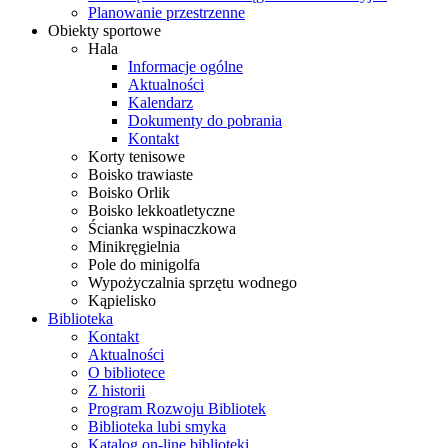
Planowanie przestrzenne
Obiekty sportowe
Hala
Informacje ogólne
Aktualności
Kalendarz
Dokumenty do pobrania
Kontakt
Korty tenisowe
Boisko trawiaste
Boisko Orlik
Boisko lekkoatletyczne
Ścianka wspinaczkowa
Minikręgielnia
Pole do minigolfa
Wypożyczalnia sprzętu wodnego
Kąpielisko
Biblioteka
Kontakt
Aktualności
O bibliotece
Z historii
Program Rozwoju Bibliotek
Biblioteka lubi smyka
Katalog on-line biblioteki