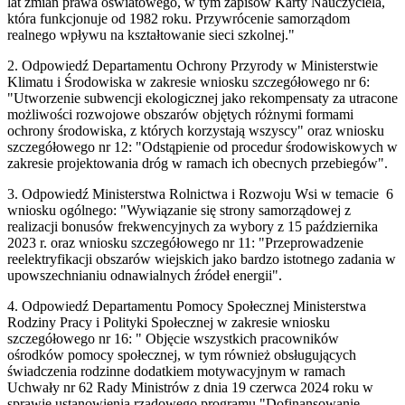
lat zmian prawa oświatowego, w tym zapisów Karty Nauczyciela,
która funkcjonuje od 1982 roku. Przywrócenie samorządom
realnego wpływu na kształtowanie sieci szkolnej."
2. Odpowiedź Departamentu Ochrony Przyrody w Ministerstwie
Klimatu i Środowiska w zakresie wniosku szczegółowego nr 6:
"Utworzenie subwencji ekologicznej jako rekompensaty za utracone
możliwości rozwojowe obszarów objętych różnymi formami
ochrony środowiska, z których korzystają wszyscy" oraz wniosku
szczegółowego nr 12: "Odstąpienie od procedur środowiskowych w
zakresie projektowania dróg w ramach ich obecnych przebiegów".
3. Odpowiedź Ministerstwa Rolnictwa i Rozwoju Wsi w temacie 6
wniosku ogólnego: "Wywiązanie się strony samorządowej z
realizacji bonusów frekwencyjnych za wybory z 15 października
2023 r. oraz wniosku szczegółowego nr 11: "Przeprowadzenie
reelektryfikacji obszarów wiejskich jako bardzo istotnego zadania w
upowszechnianiu odnawialnych źródeł energii".
4. Odpowiedź Departamentu Pomocy Społecznej Ministerstwa
Rodziny Pracy i Polityki Społecznej w zakresie wniosku
szczegółowego nr 16: " Objęcie wszystkich pracowników
ośrodków pomocy społecznej, w tym również obsługujących
świadczenia rodzinne dodatkiem motywacyjnym w ramach
Uchwały nr 62 Rady Ministrów z dnia 19 czerwca 2024 roku w
sprawie ustanowienia rządowego programu "Dofinansowanie