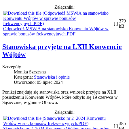
Załączniki:
379
[ ]
kB
Odpowiedź MSWiA na stanowisko Konwentu Wójtów w
sprawie bonusów frekwencyjnych.PDF
Stanowiska przyjęte na LXII Konwencie
Wójtów
Szczegóły
Monika Szczęsna
Kategoria:
Stanowiska i opinie
Utworzono: 05 lipiec 2024
Poniżej znajdują się stanowiska oraz wniosek przyjęte na XLII
posiedzeniu Konwentu Wójtów, które odbyło się 19 czerwca w
Sąsiecznie, w gminie Obrowo.
Załączniki:
385
[ ]
Stanowisko nr 2_2024 Konwentu Wótów w spr. bonusów
kB