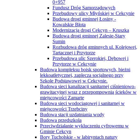
0+957
Fundusz Dróg Samorządowych
Przebudowy ulicy Młyńskiej w Cekcynie
Budowa drogi gminnej Łosiny -
Kowalskie Błota
Modernizacja drogi Cekcyn – Kruszka
Budowa drogi gminnej Zalesie-Stary
Sumin
Rozbudowa dróg gminnych ul. Kolejowej,
Tartacznej i Przytorze
Przebudowa ulic Szerokiej, Dębowej i
Przytorze w Cekcynie
Budowa kompleksu boisk sportowych, bieżni
lekkoatletycznej, zaplecza socjalnego przy
Szkole Podstawowej w Cekcynie.
Budowa sieci kanalizacji sanitarnej ciśnieniowo-
grawitacyjnej wraz z przepompownią ścieków w
miejscowości Zamarte
Budowa sieci wodociągowej i sanitarnej w
miejscowości Trzebciny
Budowa stacji uzdatniania wody
Budowa przedszkola
Przeciwdziałanie wykluczeniu cyfrowemu w
Gminie Cekcyn
Bory Tucholskie - w labiryntach natury