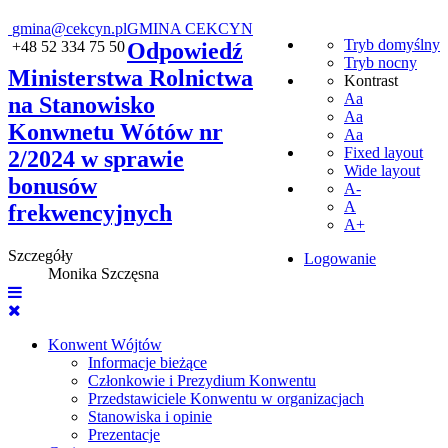
gmina@cekcyn.pl
GMINA CEKCYN
Tryb domyślny
+48 52 334 75 50
Odpowiedź
Tryb nocny
Ministerstwa Rolnictwa
Kontrast
Aa
na Stanowisko
Aa
Konwnetu Wótów nr
Aa
Fixed layout
2/2024 w sprawie
Wide layout
bonusów
A-
A
frekwencyjnych
A+
Szczegóły
Logowanie
Monika Szczęsna
Konwent Wójtów
Informacje bieżące
Członkowie i Prezydium Konwentu
Przedstawiciele Konwentu w organizacjach
Stanowiska i opinie
Prezentacje