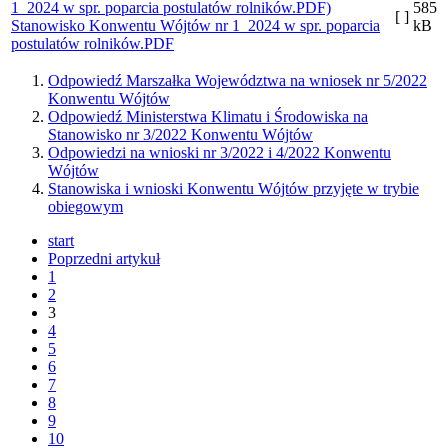
585
[ ]
Stanowisko Konwentu Wójtów nr 1_2024 w spr. poparcia
kB
postulatów rolników.PDF
Odpowiedź Marszałka Województwa na wniosek nr 5/2022
Konwentu Wójtów
Odpowiedź Ministerstwa Klimatu i Środowiska na
Stanowisko nr 3/2022 Konwentu Wójtów
Odpowiedzi na wnioski nr 3/2022 i 4/2022 Konwentu
Wójtów
Stanowiska i wnioski Konwentu Wójtów przyjęte w trybie
obiegowym
start
Poprzedni artykuł
1
2
3
4
5
6
7
8
9
10