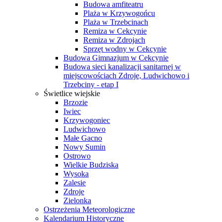
Budowa amfiteatru
Plaża w Krzywogońcu
Plaża w Trzebcinach
Remiza w Cekcynie
Remiza w Zdrojach
Sprzęt wodny w Cekcynie
Budowa Gimnazjum w Cekcynie
Budowa sieci kanalizacji sanitarnej w
miejscowościach Zdroje, Ludwichowo i
Trzebciny - etap I
Świetlice wiejskie
Brzozie
Iwiec
Krzywogoniec
Ludwichowo
Małe Gacno
Nowy Sumin
Ostrowo
Wielkie Budziska
Wysoka
Zalesie
Zdroje
Zielonka
Ostrzeżenia Meteorologiczne
Kalendarium Historyczne