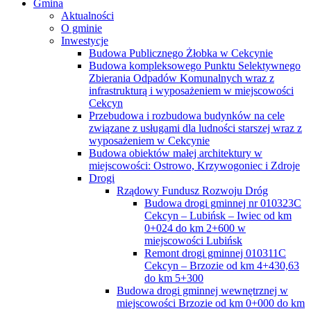
Gmina
Aktualności
O gminie
Inwestycje
Budowa Publicznego Żłobka w Cekcynie
Budowa kompleksowego Punktu Selektywnego
Zbierania Odpadów Komunalnych wraz z
infrastrukturą i wyposażeniem w miejscowości
Cekcyn
Przebudowa i rozbudowa budynków na cele
związane z usługami dla ludności starszej wraz z
wyposażeniem w Cekcynie
Budowa obiektów małej architektury w
miejscowości: Ostrowo, Krzywogoniec i Zdroje
Drogi
Rządowy Fundusz Rozwoju Dróg
Budowa drogi gminnej nr 010323C
Cekcyn – Lubińsk – Iwiec od km
0+024 do km 2+600 w
miejscowości Lubińsk
Remont drogi gminnej 010311C
Cekcyn – Brzozie od km 4+430,63
do km 5+300
Budowa drogi gminnej wewnętrznej w
miejscowości Brzozie od km 0+000 do km