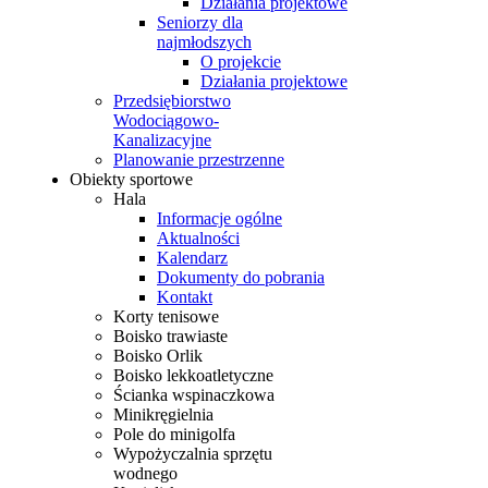
Działania projektowe
Seniorzy dla
najmłodszych
O projekcie
Działania projektowe
Przedsiębiorstwo
Wodociągowo-
Kanalizacyjne
Planowanie przestrzenne
Obiekty sportowe
Hala
Informacje ogólne
Aktualności
Kalendarz
Dokumenty do pobrania
Kontakt
Korty tenisowe
Boisko trawiaste
Boisko Orlik
Boisko lekkoatletyczne
Ścianka wspinaczkowa
Minikręgielnia
Pole do minigolfa
Wypożyczalnia sprzętu
wodnego