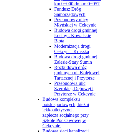
km 0+000 do km 0+957
Fundusz Dróg
Samorządowych
Przebudowy ulicy
Młyńskiej w Cekcynie
Budowa drogi gminnej
Łosiny - Kowalskie
Błota
Modernizacja drogi
Cekcyn – Kruszka
Budowa drogi gminnej
Zalesie-Stary Sumin
Rozbudowa dróg
gminnych ul. Kolejowej,
Tartacznej i Przytorze
Przebudowa ulic
Szerokiej, Dębowej i
Przytorze w Cekcynie
Budowa kompleksu
boisk sportowych, bieżni
lekkoatletycznej,
zaplecza socjalnego przy
Szkole Podstawowej w
Cekcynie.
Budowa sieci kanalizacji