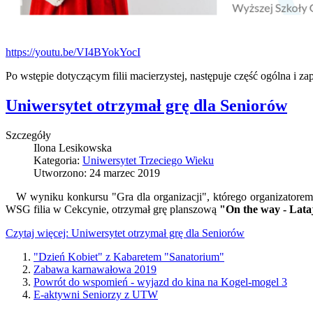
https://youtu.be/VI4BYokYocI
Po wstępie dotyczącym filii macierzystej, następuje część ogólna i
Uniwersytet otrzymał grę dla Seniorów
Szczegóły
Ilona Lesikowska
Kategoria:
Uniwersytet Trzeciego Wieku
Utworzono: 24 marzec 2019
W wyniku konkursu "Gra dla organizacji", którego organizatore
WSG filia w Cekcynie, otrzymał grę planszową
"On the way - Lata
Czytaj więcej: Uniwersytet otrzymał grę dla Seniorów
"Dzień Kobiet" z Kabaretem "Sanatorium"
Zabawa karnawałowa 2019
Powrót do wspomień - wyjazd do kina na Kogel-mogel 3
E-aktywni Seniorzy z UTW